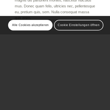
magnis dis parturient montes, nascetur ridiculus
mus. Donec quam felis, ultricies nec, pellentesque
eu, pretium quis, sem. Nulla consequat massa
quis enim.
Alle Cookies akzeptieren
Cookie Einstellungen öffnen
&
Light
Shadow
Donec quam felis, ultricies nec, pellentesque eu,
pretium quis, sem. Nulla consequat massa quis
enim. Lorem ipsum dolor sit amet, consectetuer
adipiscing elit. Aenean commodo ligula eget dolor.
Aenean massa. Cum sociis natoque penatibus et